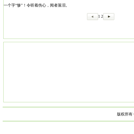
一个字“惨”！令听着伤心，闻者落泪。
1
2
版权所有·中