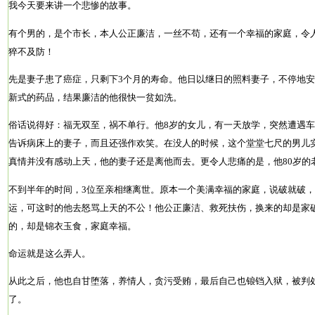
我今天要来讲一个悲惨的故事。
有个男的，是个市长，本人公正廉洁，一丝不苟，还有一个幸福的家庭，令
猝不及防！
先是妻子患了癌症，只剩下3个月的寿命。他日以继日的照料妻子，不停地
新式的药品，结果廉洁的他很快一贫如洗。
俗话说得好：福无双至，祸不单行。他8岁的女儿，有一天放学，突然遭遇
告诉病床上的妻子，而且还强作欢笑。在没人的时候，这个堂堂七尺的男儿
真情并没有感动上天，他的妻子还是离他而去。更令人悲痛的是，他80岁的
不到半年的时间，3位至亲相继离世。原本一个美满幸福的家庭，说破就破
运，可这时的他去怒骂上天的不公！他公正廉洁、救死扶伤，换来的却是家
的，却是锦衣玉食，家庭幸福。
命运就是这么弄人。
从此之后，他也自甘堕落，养情人，贪污受贿，最后自己也锒铛入狱，被判处
了。