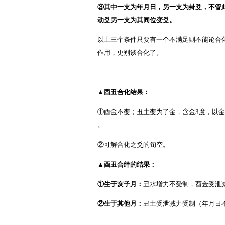
③
其中一支为年月日，另一支为卦爻，不管
动爻
另一支为其
同位变爻
。
以上三个条件只要有一个不满足则不能论合
作用，更别谈合化了。
▲酉丑
合化结果：
①酉金不变；丑土变为了金，含金3度，以
。
②可解合化之爻的旬空。
▲
酉丑合绊的结果：
①生于亥子月：
丑水增力不受制，酉金受泄
②生于其他月：
丑土受泄减力受制（年月日