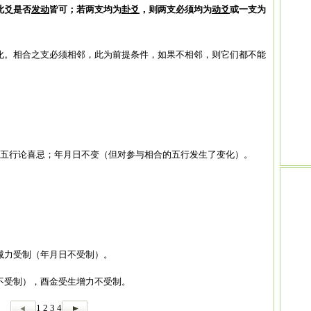
此爻是否
发动
皆可；若两支均为
卦爻
，则两支必须均为
动爻
或一支为
化。相合之支必须相邻，此为前提条件，如果不相邻，则它们都不能
金五行论喜忌；年月日不变（但对参与相合的五行发生了变化）。
减力受制（年月日不受制）。
不受制），酉金受生增力不受制。
1
2
3
4