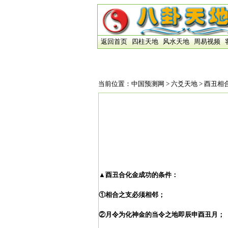
返回首页
四柱天地
风水天地
周易视频
当前位置：
中国预测网
>
六爻天地
> 酉丑相
▲酉丑合化金成功的条件：
①相合之支必须相邻；
②月令为化神金的当令之地即辰申酉丑月；