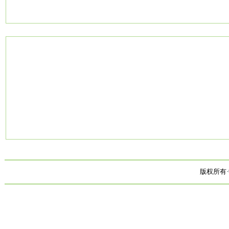
版权所有·中