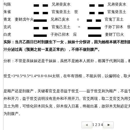
勾陈 ▄▄ ▄▄ 兄弟癸亥水 ▄▄ ▄▄ 兄弟癸亥水 
朱雀 ▄▄ ▄▄ 官鬼癸丑土 世 ▄▄ ▄▄ 官鬼癸丑
青龙 妻财戊午火▄▄▄▄▄ 兄弟己亥水 ○ ▄▄ ▄▄ 官鬼丁丑
玄武 ▄▄ ▄▄ 官鬼己丑土 × ▄▄▄▄▄ 子孙丁卯木 
白虎 ▄▄▄▄▄ 子孙己卯木 应 ▄▄▄▄▄ 妻财丁巳火
实际：当月乙酉日巳时剖腹生下一女，妹妹十分惊讶，因为她根本就不想剖
汁分泌过高（预测之前一直是正常的），不得不做剖腹产。
分析：不管是亲妹妹还是干妹妹，虽然不是她本人摇卦，都属于代测问题，
世爻=3*0.5*0.5*1.4*0.8=0.84太弱，在年有强根，不能从弱，以偏弱
是顺产还是剖腹产，关键看官爻是否益于世爻——益于世爻则为顺产，不益
外和开刀，益于世爻说明没有意外和不用开刀。官爻两现，取二爻官爻为用
丑土为用，可惜化卯木回头克，卯木假入日墓，终能出墓，故卯木无制必定
为剖腹产。
1
2
3
4