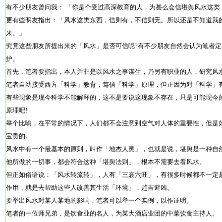
有不少朋友曾问我： 「你是个受过高深教育的人，为甚么会信堪舆风水这类
更有些明友指出：「风水这类东西，信则有，不信则无。所以还是不知道我
来。」
究竟这些朋友所提出来的「风水」是否可信呢?有不少朋友自然会认为笔者
护。
首先，笔者要指出，本人并非是以风水之事谋生，乃另有职业的人，研究风
笔者自幼接受西方「科学」教育，笃信「科学」原理，但正因为对「科学」
有些现象是现今科学不能解释的，这不是要说这现象不存在，只是可能现今
原理吧!
举个比喻，在平常的情况下，人们都不会注意到空气对人体的重要性，但是
宝贵的。
风水中有一个最基本的原则，叫作「地杰人灵」，也就是说，堪舆是一种自
他所做的一切事，都会符合这种「堪舆法则」，根本不需要去看风水。
但正如俗语说：「风水转流转」，人有「三衰六旺」，有很多时候都不一定
作用，就是去帮助这些人改善其生活「环境」，趋吉避凶。
要举出风水对某人某地的影响，笔者可以举一个实例，以作证明。
笔者的一位师兄弟，是饮食业的名人，为某大酒店业团的中菜饮食主持人。