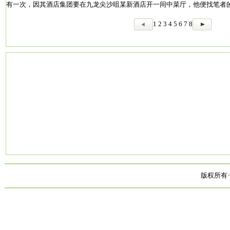
有一次，因其酒店集团要在九龙尖沙咀某新酒店开一间中菜厅，他便找笔者
1
2
3
4
5
6
7
8
版权所有·中