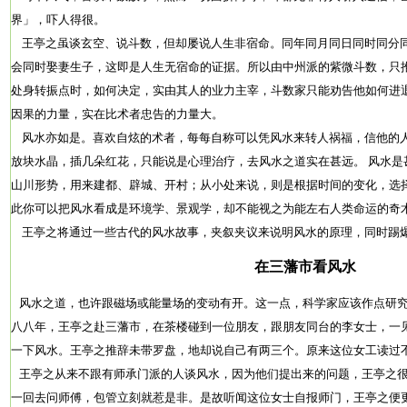
界」，吓人得很。
王亭之虽谈玄空、说斗数，但却屡说人生非宿命。同年同月同日同时同分
会同时娶妻生子，这即是人生无宿命的证据。所以由中州派的紫微斗数，只
处身转振点时，如何决定，实由其人的业力主宰，斗数家只能劝告他如何进
因果的力量，实在比术者忠告的力量大。
风水亦如是。喜欢自炫的术者，每每自称可以凭风水来转人祸福，信他的
放块水晶，插几朵红花，只能说是心理治疗，去风水之道实在甚远。 风水是
山川形势，用来建都、辟城、开村；从小处来说，则是根据时间的变化，选
此你可以把风水看成是环境学、景观学，却不能视之为能左右人类命运的奇
王亭之将通过一些古代的风水故事，夹叙夹议来说明风水的原理，同时踢
在三藩市看风水
风水之道，也许跟磁场或能量场的变动有开。这一点，科学家应该作点研究
八八年，王亭之赴三藩市，在茶楼碰到一位朋友，跟朋友同台的李女士，一
一下风水。王亭之推辞未带罗盘，地却说自己有两三个。原来这位女工读过
王亭之从来不跟有师承门派的人谈风水，因为他们提出来的问题，王亭之很
一回去问师傅，包管立刻就惹是非。是故听闻这位女士自报师门，王亭之便