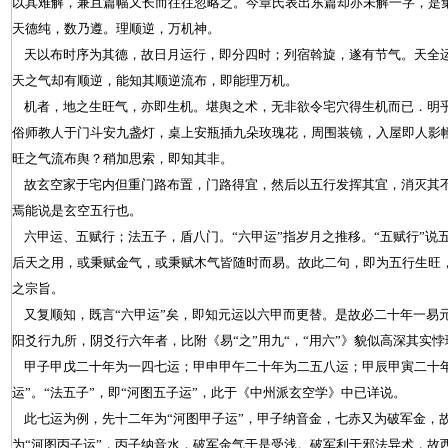
以其难解，兼且篇幅又长而往往忽略之。今章氏表出东篇却亦未解一字，是
天德纯，数乃遵。理顺逆，万机神。
天以布时序为其德，故日月运行，即分四时；列宿斡旋，遂有节气。天全运
天之气却有顺逆，能知其顺逆流布，即能理万机。
机者，地之生旺气，亦即生机。堪舆之术，无非欲令宅穴得生机而已．明
俗师教人于门斗安九盏灯，桌上安瓶插九朵玫瑰花，周围装镜，入屋即人影
旺之气流布舆？稍加思索，即知其非。
故玄空家于宅内但重门路布置，门路得宜，然后以五行发挥其宜，消灭其
焉能说是玄空五行也。
六甲运、五赋行；法五子，盾八门。“六甲运”指岁月之推移。“五赋行”说五
后天之用，或秉赋金气，或秉赋木气皆随时而易。故此二句，即为五行生旺
之宗旨。
又复顺知，既言“六甲运”矣，即知元运以六甲而更替。是故必二十年一易元
阳爻行九所，阴爻行六年者，比附《易“之”用九“，“用六”》貌似高深其实悖
甲子甲戊二十年为一四七运；甲申甲午二十年为二五八运；甲辰甲寅二十年
运”。“法五子”，即“河图五子运”，此于《中州派玄空学》中已详说。
此七运为例，先十二年为“河图甲子运”，甲子纳音金，七赤又为破军金，
为“河图丙子运”，丙子纳音水，破军金气于是受浅。破军利于邪法异术，故