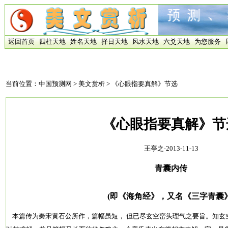
返回首页
四柱天地
姓名天地
择日天地
风水天地
六爻天地
为您服务
当前位置：
中国预测网
>
美文赏析
> 《心眼指要真解》节选
《心眼指要真解》节
王亭之·2013-11-13
青囊内传
(即《海角经》，又名《三字青囊》
本篇传为秦宋黄石公所作，篇幅虽短， 但已尽玄空峦头理气之要旨。知玄