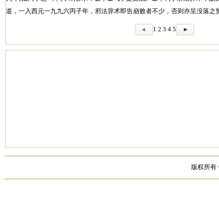
道，一入西元一九九六丙子年，邪法异术即告崩败者不少，否则亦呈没落之
1
2
3
4
5
版权所有·中