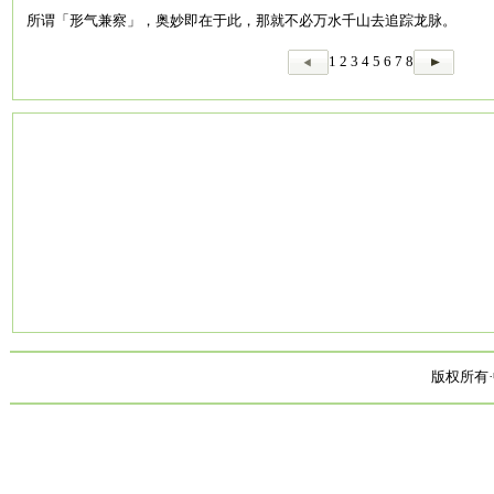
所谓「形气兼察」，奥妙即在于此，那就不必万水千山去追踪龙脉。
1
2
3
4
5
6
7
8
版权所有·中