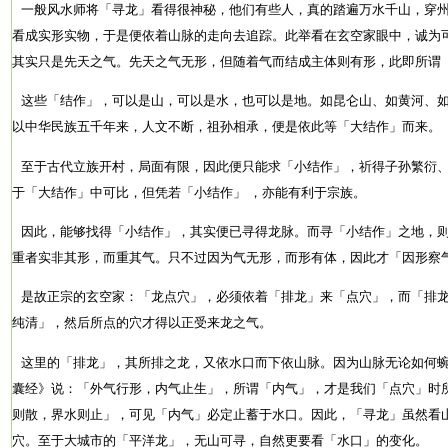
一般风水师将「寻龙」看得很神秘，他们有些人，真的踏遍万水千山，穿州
看成实形实物，于是便依着山脉的走向去追踪。此举看在玄空家眼中，诚为
其实只是先天之气。先天之气无形，但随着气而结成主体则有形，此即所谓
这些「结作」，可以是山，可以是水，也可以是地。如昆仑山、如黄河、如
以中华民族五千年来，人文不断，祖孙相承，便是依此等「大结作」而来。
至于古代立族开村，局面有限，因此便只能求「小结作」，祈得子孙繁衍、
于「大结作」中可比，但凭若「小结作」 ，亦能有利于宗族。
因此，能够找得「小结作」，其实便已寻得龙脉。而寻「小结作」之地，则
重者实非其形，而重其气。只不过因为气无形，而形有体，因此才「因形察
是故正宗的玄空家：「龙点穴」，必须依着「排龙」来「点穴」，而「排龙
纯清」，然后所点的穴才得以正受来龙之气。
这里的「排龙」，其所排之龙，又依水口而下依山脉。因为山脉无论如何蜿
囊经》说：「外气行形，内气止生」，所谓「内气」，才是我们「点穴」时
则散，界水则止」，可见「内气」必定止蓄于水口。因此，「寻龙」虽然看
穴。至于大城市的「平洋龙」，无山可寻，自然更要看「水口」的变化。