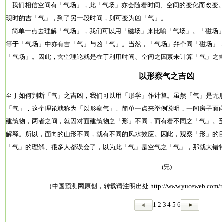
我们相信空间有「气场」，此「气场」亦会随着时间、空间的变化而改变
现时的吉「气」，到了另一段时间，则可变为凶「气」。
简单一点去理解「气场」，我们可以用「磁场」来比喻「气场」。「磁场
等于「气场」中亦有吉「气」与凶「气」。当然，「气场」幷个同「磁场」
「气场」。因此，玄空理论就是在于利用时间、空间之因素来计算「气」之
以形察气之吉凶
至于如何判断「气」之吉凶，我们可以用「形学」作计算。虽然「气」是无
「气」，这个理论就称为「以形察气」。简单一点来举例说明，一间房子面
建筑物，两者之间，就因对面建筑物之「形」不同，而有着不同之「气」。
解释。所以，面向的山形不同，就有不同的风水效应。因此，观察「形」的
「气」的理解、很多人都误会了，以为此「气」是空气之「气」，那就大错
(完)
（中国预测网原创，转载请注明出处
http://www.yuceweb.com/
1
2
3
4
5
6