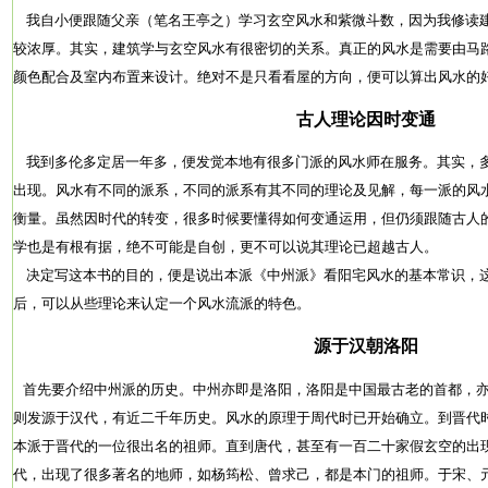
我自小便跟随父亲（笔名王亭之）学习玄空风水和紫微斗数，因为我修读
较浓厚。其实，建筑学与玄空风水有很密切的关系。真正的风水是需要由马
颜色配合及室内布置来设计。绝对不是只看看屋的方向，便可以算出风水的
古人理论因时变通
我到多伦多定居一年多，便发觉本地有很多门派的风水师在服务。其实，
出现。风水有不同的派系，不同的派系有其不同的理论及见解，每一派的风
衡量。虽然因时代的转变，很多时候要懂得如何变通运用，但仍须跟随古人
学也是有根有据，绝不可能是自创，更不可以说其理论已超越古人。
决定写这本书的目的，便是说出本派《中州派》看阳宅风水的基本常识，
后，可以从些理论来认定一个风水流派的特色。
源于汉朝洛阳
首先要介绍中州派的历史。中州亦即是洛阳，洛阳是中国最古老的首都，亦
则发源于汉代，有近二千年历史。风水的原理于周代时已开始确立。到晋代
本派于晋代的一位很出名的祖师。直到唐代，甚至有一百二十家假玄空的出
代，出现了很多著名的地师，如杨筠松、曾求己，都是本门的祖师。于宋、