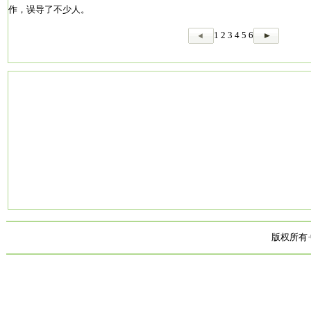
作，误导了不少人。
1
2
3
4
5
6
版权所有·中