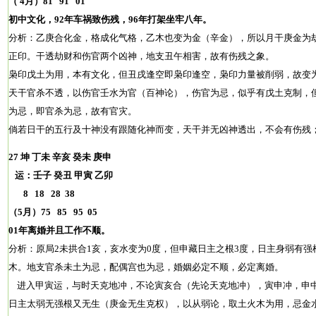
（ 4月）81 91 01
初中文化，92年车祸致伤残，96年打架坐牢八年。
分析：乙庚合化金，格成化气格，乙木也变为金（辛金），所以月干庚金为
正印。干透劫财和伤官两个凶神，地支丑午相害，故有伤残之象。
枭印戊土为用，本有文化，但丑戌逢空即枭印逢空，枭印力量被削弱，故变
天干官杀不透，以伤官壬水为官（百神论），伤官为忌，似乎有戊土克制，
为忌，即官杀为忌，故有官灾。
倘若日干的五行及十神没有跟随化神而变，天干并无凶神透出，不会有伤残
27 坤 丁未 辛亥 癸未 庚申
运：壬子 癸丑 甲寅 乙卯
8 18 28 38
（5月）75 85 95 05
01年离婚并且工作不顺。
分析：原局2未拱合1亥，亥水变为0度，但申藏日主之根3度，日主身弱有
木。地支官杀未土为忌，配偶宫也为忌，婚姻必定不顺，必定离婚。
进入甲寅运，与时天克地冲，不论寅亥合（先论天克地冲），寅申冲，申中
日主太弱无强根又无生（庚金无生克权），以从弱论，取土火木为用，忌金水