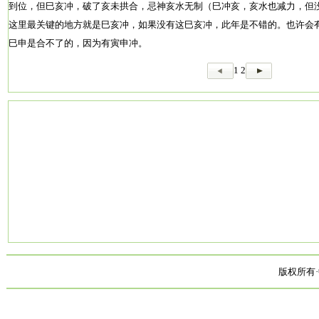
到位，但巳亥冲，破了亥未拱合，忌神亥水无制（巳冲亥，亥水也减力，但
这里最关键的地方就是巳亥冲，如果没有这巳亥冲，此年是不错的。也许会
巳申是合不了的，因为有寅申冲。
1
2
版权所有·中