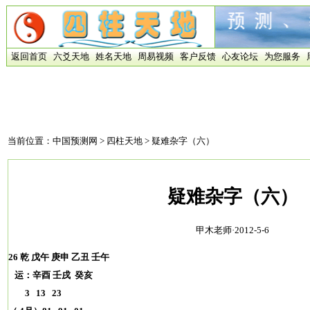
返回首页
六爻天地
姓名天地
周易视频
客户反馈
心友论坛
为您服务
当前位置：
中国预测网
>
四柱天地
> 疑难杂字（六）
疑难杂字（六）
甲木老师·2012-5-6
26 乾 戊午 庚申 乙丑 壬午
运：辛酉 壬戌 癸亥
3 13 23