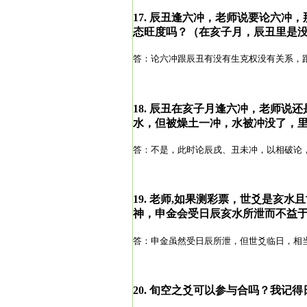
17.
辰丑逢六冲，老师说要论六冲，
态旺度吗？（在亥子月，辰丑里是
答：论六冲跟辰丑有没有生克权没有关系，
18.
辰丑在亥子月逢六冲，老师说还
水，但被燥土一冲，水被冲没了，
答：不是，此时论辰戌、丑未冲，以相破论
19.
老师,如果测彩票，世爻是亥水
神，申金会受日辰亥水所泄而不益
答：申金虽然受日辰所泄，但世爻临日，相
20.
旬空之爻可以参与合吗？我记得