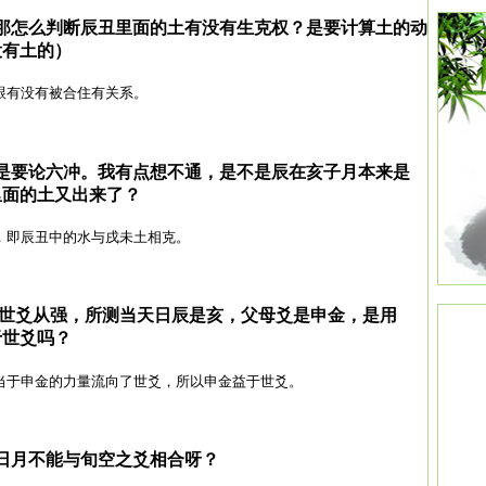
那怎么判断辰丑里面的土有没有生克权？是要计算土的动
没有土的）
跟有没有被合住有关系。
是要论六冲。我有点想不通，是不是辰在亥子月本来是
里面的土又出来了？
，即辰丑中的水与戌未土相克。
且世爻从强，所测当天日辰是亥，父母爻是申金，是用
于世爻吗？
当于申金的力量流向了世爻，所以申金益于世爻。
日月不能与旬空之爻相合呀？