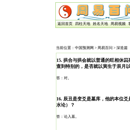
返回首页
四柱天地
姓名天地
周易视频
当前位置：
中国预测网
>
周易百问
> 深造篇
15.
拱合与拱会就以普通的旺相休囚
查到特别的，是否就以寅生于辰月以余气
答：对。
16.
辰丑是变爻是墓库，他的本位爻
水论）？
答：论入墓。