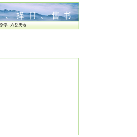
杂字
六爻天地