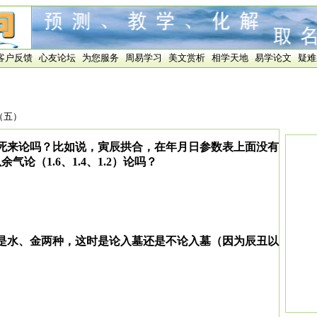
客户反馈
心友论坛
为您服务
周易学习
美文赏析
相学天地
易学论文
疑难
（五）
死来论吗？比如说，寅辰拱合，在年月日参数表上面没有
论（1.6、1.4、1.2）论吗？
是水、金两种，这时是论入墓还是不论入墓（因为辰丑以