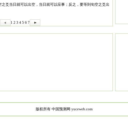
空之爻当日就可以出空，当日就可以应事；反之，要等到旬空之爻出
1
2
3
4
5
6
7
版权所有·中国预测网·yuceweb.com